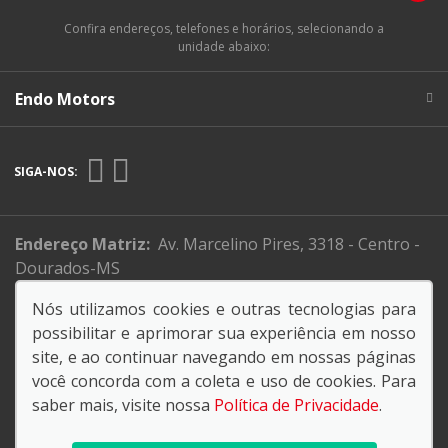
Confira endereços, telefones e horários, selecionando a
unidade abaixo:
Endo Motors
SIGA-NOS:
Endereço Matriz:
Av. Marcelino Pires, 3318 - Centro -
Dourados-MS
Nós utilizamos cookies e outras tecnologias para
possibilitar e aprimorar sua experiência em nosso
No trânsito, enxergar o outro é salvar vidas..
site, e ao continuar navegando em nossas páginas
você concorda com a coleta e uso de cookies. Para
saber mais, visite nossa
Política de Privacidade
.
© Copyright 2026