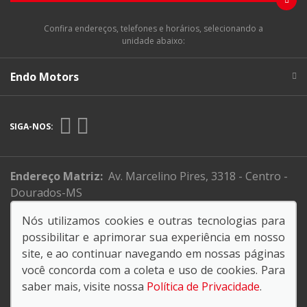
Confira endereços, telefones e horários, selecionando a
unidade abaixo:
Endo Motors
SIGA-NOS:
Endereço Matriz:
Av. Marcelino Pires, 3318 - Centro -
Dourados-MS
Nós utilizamos cookies e outras tecnologias para
possibilitar e aprimorar sua experiência em nosso
No trânsito, enxergar o outro é salvar vidas..
site, e ao continuar navegando em nossas páginas
você concorda com a coleta e uso de cookies. Para
saber mais, visite nossa
Política de Privacidade
.